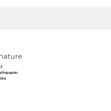
DE
FR
 nature
02
ativpapier
194