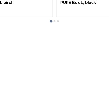
L birch
PURE Box L, black