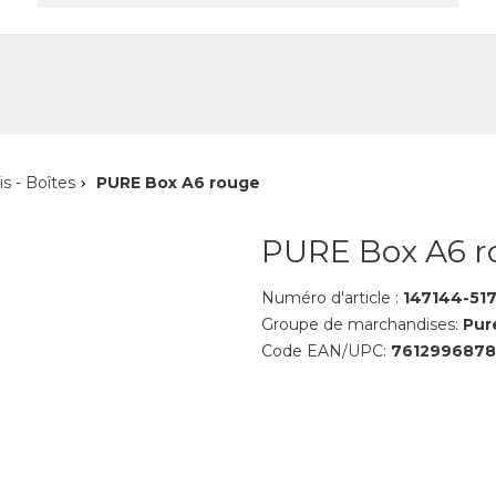
reprise
Contact
is - Boîtes
PURE Box A6 rouge
PURE Box A6 r
Numéro d'article :
147144-51
Groupe de marchandises:
Pur
Code EAN/UPC:
761299687