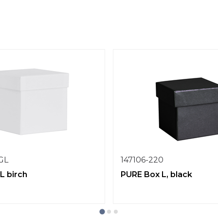
1GL
147106-220
L birch
PURE Box L, black