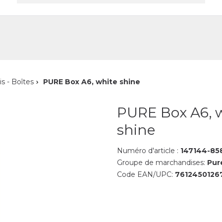
reprise
Contact
is - Boîtes
PURE Box A6, white shine
PURE Box A6, 
shine
Numéro d'article :
147144-85
Groupe de marchandises:
Pur
Code EAN/UPC:
7612450126