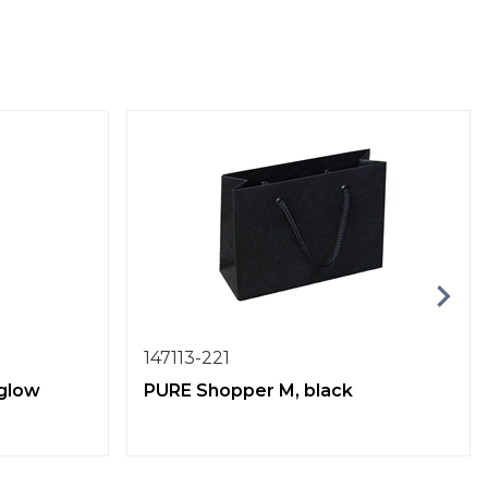
147113-221
 glow
PURE Shopper M, black