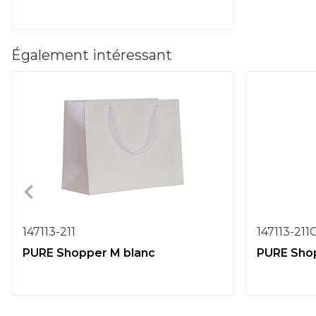
Également intéressant
147113-211
147113-211
PURE Shopper M blanc
PURE Shop