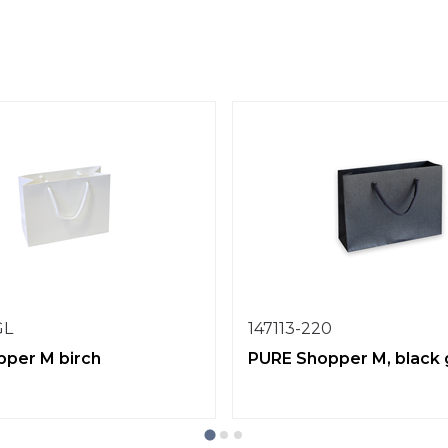
GL
147113-220
per M birch
PURE Shopper M, black