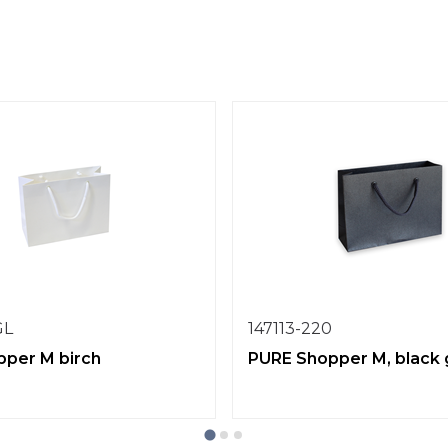
GL
147113-220
per M birch
PURE Shopper M, black