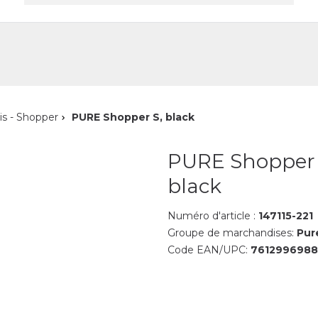
reprise
Contact
is - Shopper
PURE Shopper S, black
PURE Shopper 
black
Numéro d'article :
147115-221
Groupe de marchandises:
Pur
Code EAN/UPC:
761299698