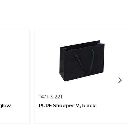
147113-221
 glow
PURE Shopper M, black