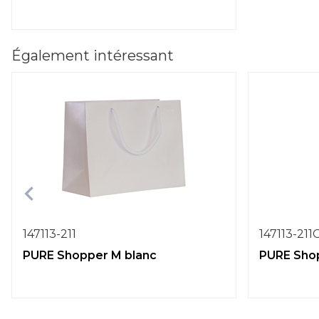
Également intéressant
147113-211
147113-211
PURE Shopper M blanc
PURE Shop