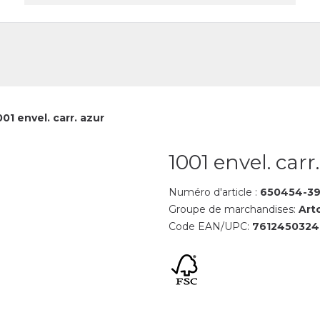
reprise
Contact
001 envel. carr. azur
1001 envel. carr
Numéro d'article :
650454-3
Groupe de marchandises:
Art
Code EAN/UPC:
761245032