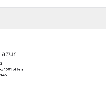
DE
FR
. azur
93
oz 1001 offen
4945