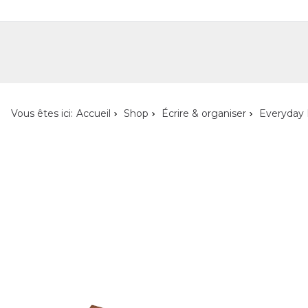
Shop
Shop pour les particuliers
Nouveautés
Localisateur de magasin
L'ent
Vous êtes ici:
Accueil
Shop
Écrire & organiser
Everyday 