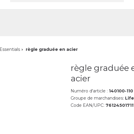
reprise
Contact
Essentials
règle graduée en acier
règle graduée 
acier
Numéro d'article :
140100-110
Groupe de marchandises:
Life
Code EAN/UPC:
76124501711