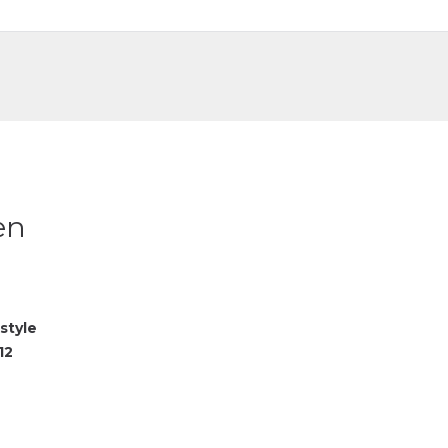
DE
FR
en
style
12