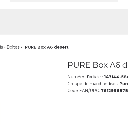
reprise
Contact
is - Boîtes
PURE Box A6 desert
PURE Box A6 d
Numéro d'article :
147144-58
Groupe de marchandises:
Pur
Code EAN/UPC:
7612996878