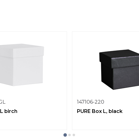
1GL
147106-220
L birch
PURE Box L, black