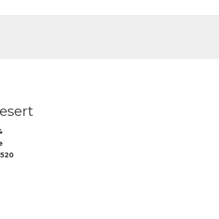
DE
FR
esert
4
e
520