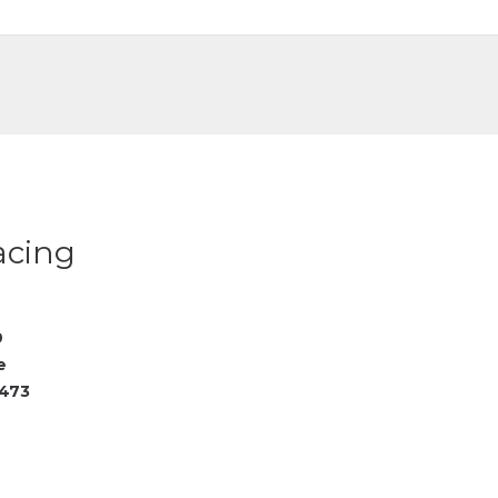
DE
FR
acing
9
e
473