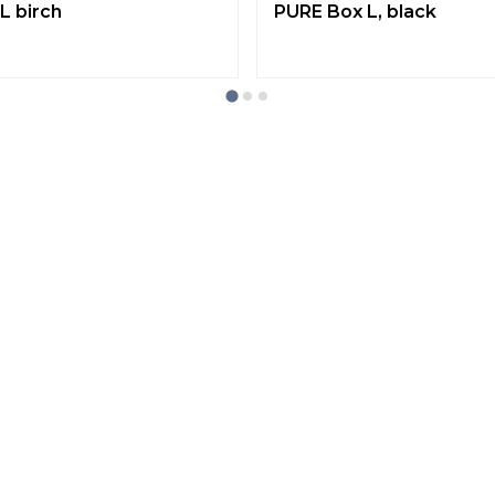
L birch
PURE Box L, black