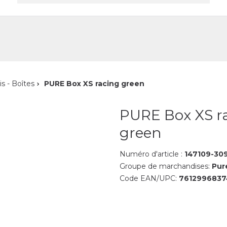
reprise
Contact
is - Boîtes
PURE Box XS racing green
PURE Box XS r
green
Numéro d'article :
147109-30
Groupe de marchandises:
Pur
Code EAN/UPC:
7612996837