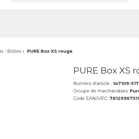
reprise
Contact
is - Boîtes
PURE Box XS rouge
PURE Box XS r
Numéro d'article :
147109-517
Groupe de marchandises:
Pur
Code EAN/UPC:
7612996751