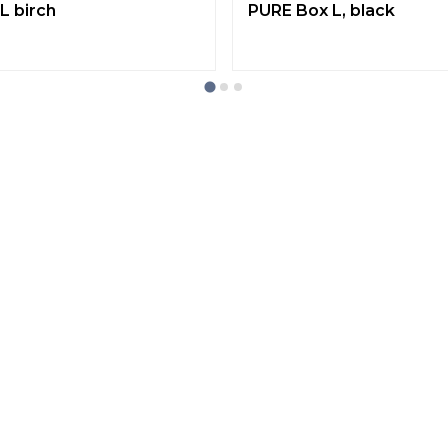
L birch
PURE Box L, black