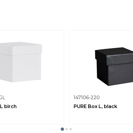
1GL
147106-220
L birch
PURE Box L, black