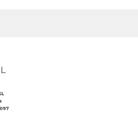
DE
FR
 L
GL
e
3097