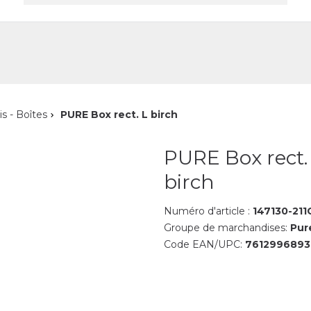
reprise
Contact
is - Boîtes
PURE Box rect. L birch
PURE Box rect.
birch
Numéro d'article :
147130-211
Groupe de marchandises:
Pur
Code EAN/UPC:
761299689