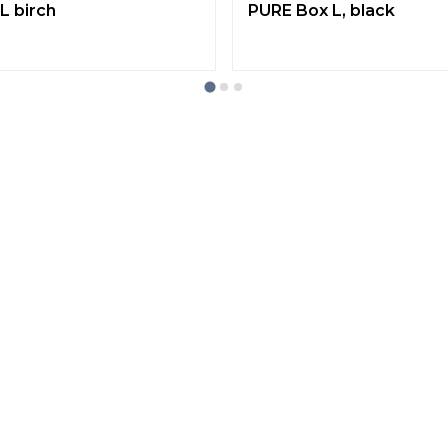
L birch
PURE Box L, black