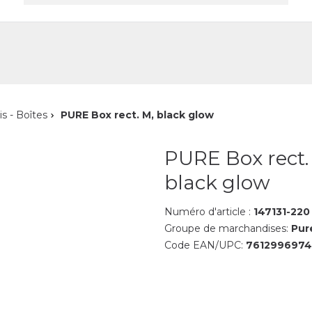
reprise
Contact
is - Boîtes
PURE Box rect. M, black glow
PURE Box rect.
black glow
Numéro d'article :
147131-220
Groupe de marchandises:
Pur
Code EAN/UPC:
7612996974