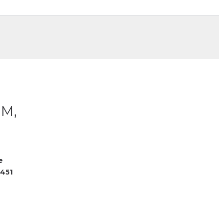
DE
FR
 M,
e
451