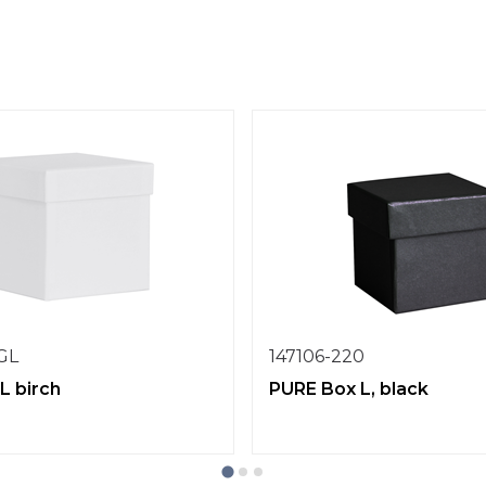
1GL
147106-220
L birch
PURE Box L, black