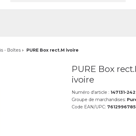
reprise
Contact
is - Boîtes
PURE Box rect.M ivoire
PURE Box rect
ivoire
Numéro d'article :
147131-242
Groupe de marchandises:
Pur
Code EAN/UPC:
7612996785