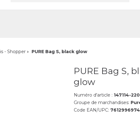
reprise
Contact
is - Shopper
PURE Bag S, black glow
PURE Bag S, b
glow
Numéro d'article :
147114-220
Groupe de marchandises:
Pur
Code EAN/UPC:
7612996974