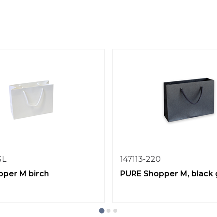
GL
147113-220
per M birch
PURE Shopper M, black