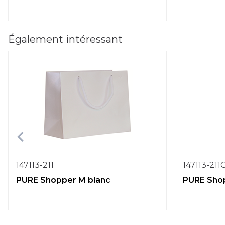
Également intéressant
147113-211
147113-211
PURE Shopper M blanc
PURE Shop