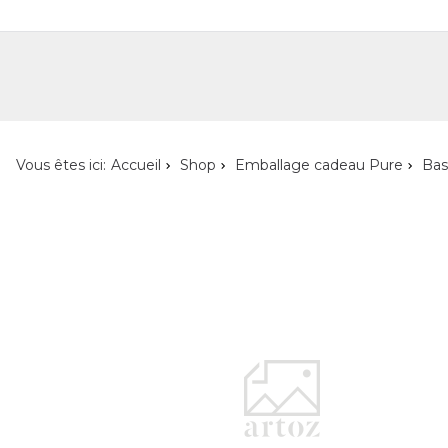
Shop
Shop pour les particuliers
Nouveautés
Localisateur de magasin
L'ent
Vous êtes ici:
Accueil
Shop
Emballage cadeau Pure
Bas