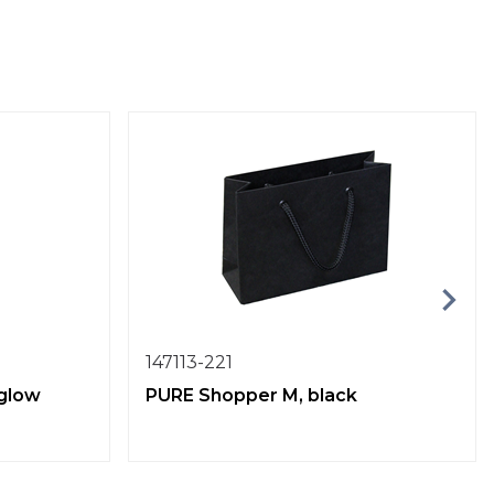
147113-221
 glow
PURE Shopper M, black