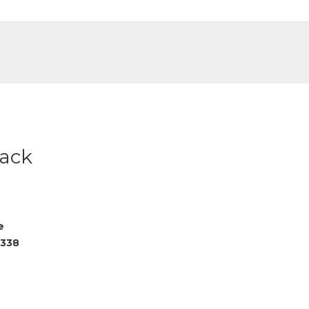
DE
FR
lack
e
338