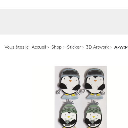
Shop
Shop pour les particuliers
Nouveautés
Localisateur de magasin
L'ent
Vous êtes ici:
Accueil
Shop
Sticker
3D Artwork
A-W:P