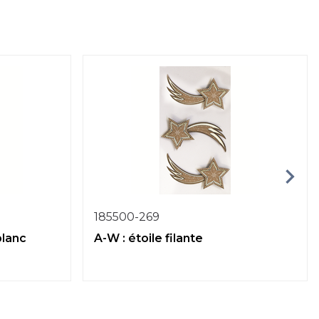
185500-269
blanc
A-W : étoile filante