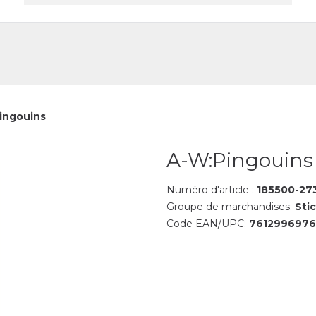
reprise
Contact
ingouins
A-W:Pingouins
Numéro d'article :
185500-27
Groupe de marchandises:
Sti
Code EAN/UPC:
761299697