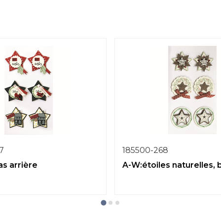
7
185500-268
as arrière
A-W:étoiles naturelles, 