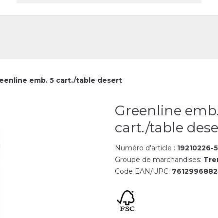
reprise
Contact
eenline emb. 5 cart./table desert
Greenline emb.
cart./table dese
Numéro d'article :
19210226-
Groupe de marchandises:
Tre
Code EAN/UPC:
761299688