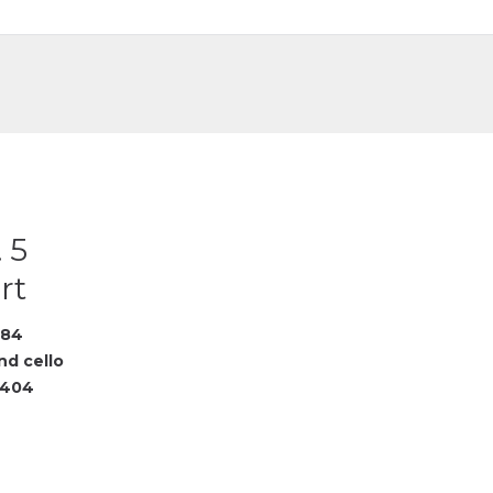
DE
FR
 5
rt
584
nd cello
2404