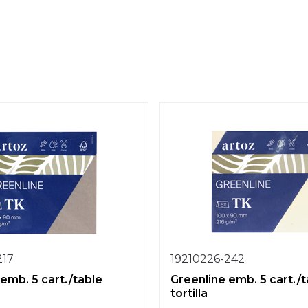
217
19210226-242
emb. 5 cart./table
Greenline emb. 5 cart./t
tortilla