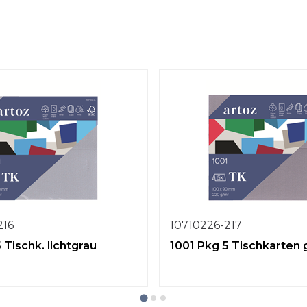
216
10710226-217
 Tischk. lichtgrau
1001 Pkg 5 Tischkarten 