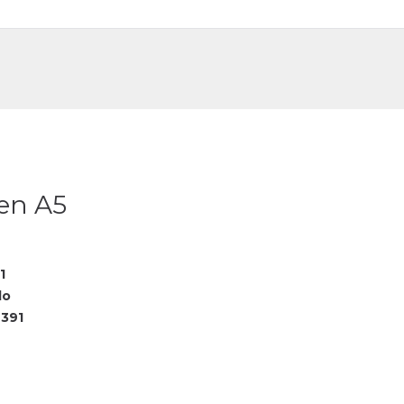
DE
FR
ten A5
1
lo
391