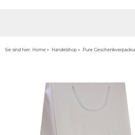
Handelshop
Privatkunden-Shop
Neuheiten
Händlersuche
Über uns
Kont
Sie sind hier:
Home
Handelshop
Pure Geschenkverpack