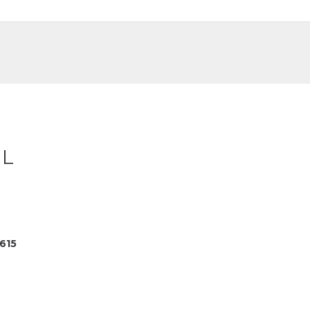
DE
FR
 L
615