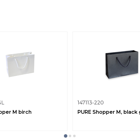
GL
147113-220
per M birch
PURE Shopper M, black