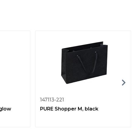
147113-221
 glow
PURE Shopper M, black