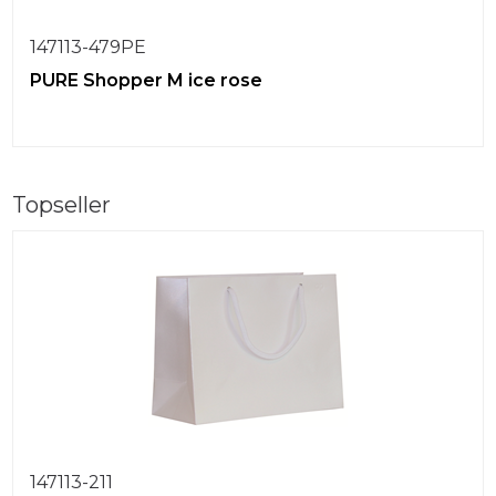
147113-479PE
PURE Shopper M ice rose
Topseller
147113-211