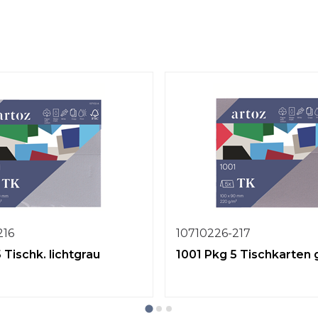
216
10710226-217
 Tischk. lichtgrau
1001 Pkg 5 Tischkarten 