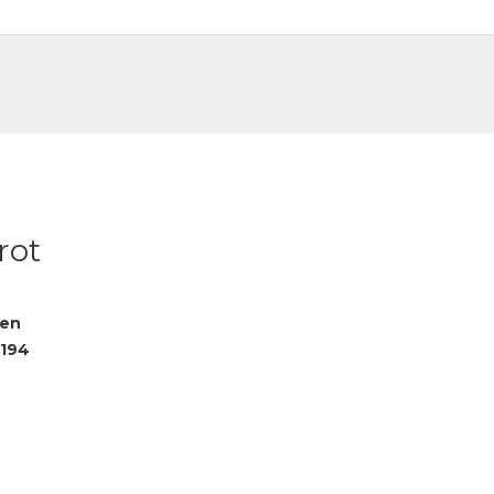
DE
FR
rot
fen
194