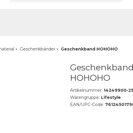
akt
aterial
Geschenkbänder
Geschenkband HOHOHO
Geschenkban
HOHOHO
Artikelnummer:
14249900-2
Warengruppe:
Lifestyle
EAN/UPC-Code:
7612450179