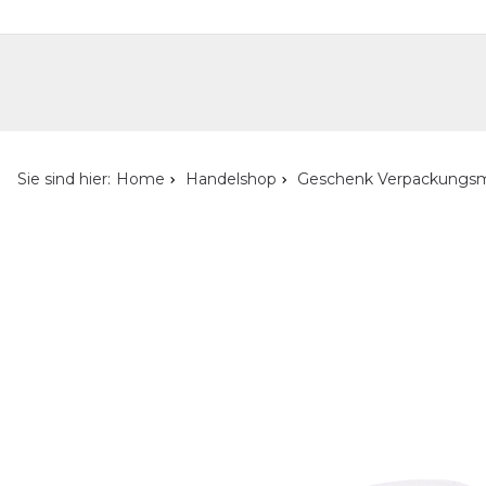
Handelshop
Privatkunden-Shop
Neuheiten
Händlersuche
Über uns
Kont
Sie sind hier:
Home
Handelshop
Geschenk Verpackungsm