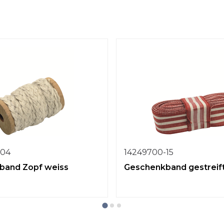
-04
14249700-15
band Zopf weiss
Geschenkband gestreif