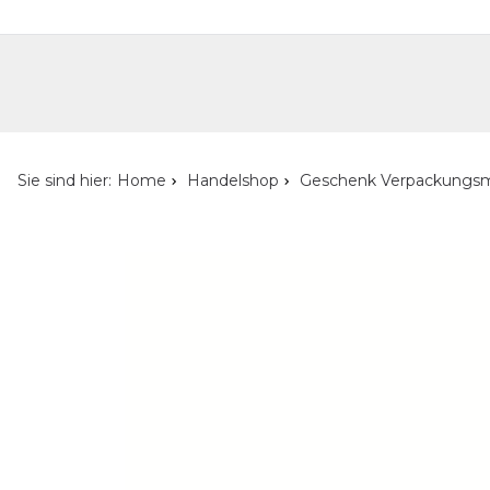
Handelshop
Privatkunden-Shop
Neuheiten
Händlersuche
Über uns
Kont
Sie sind hier:
Home
Handelshop
Geschenk Verpackungsm