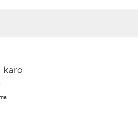
DE
FR
 karo
3
116