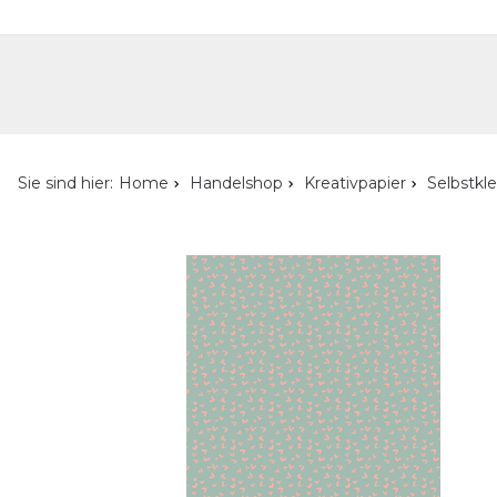
Handelshop
Privatkunden-Shop
Neuheiten
Händlersuche
Über uns
Kont
Sie sind hier:
Home
Handelshop
Kreativpapier
Selbstkl