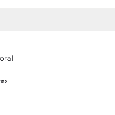
DE
FR
oral
196