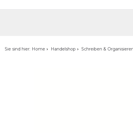
Handelshop
Privatkunden-Shop
Neuheiten
Händlersuche
Über uns
Kont
Sie sind hier:
Home
Handelshop
Schreiben & Organisiere