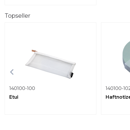
Topseller
140100-100
140100-10
Etui
Haftnotiz