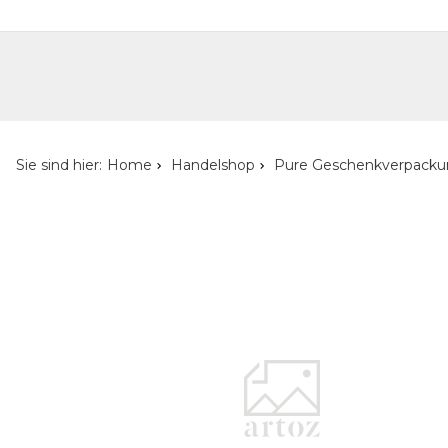
Handelshop
Privatkunden-Shop
Neuheiten
Händlersuche
Über uns
Kont
Sie sind hier:
Home
Handelshop
Pure Geschenkverpack