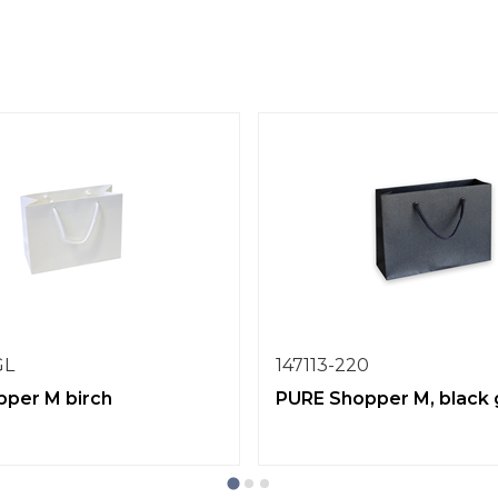
GL
147113-220
per M birch
PURE Shopper M, black