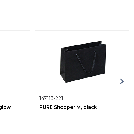
147113-221
 glow
PURE Shopper M, black