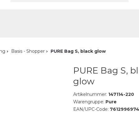
akt
ung
Basis - Shopper
PURE Bag S, black glow
PURE Bag S, b
glow
Artikelnummer:
147114-220
Warengruppe:
Pure
EAN/UPC-Code:
761299697