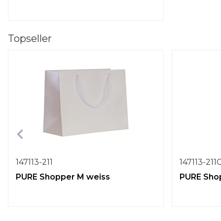
Topseller
147113-211
147113-211
PURE Shopper M weiss
PURE Shop