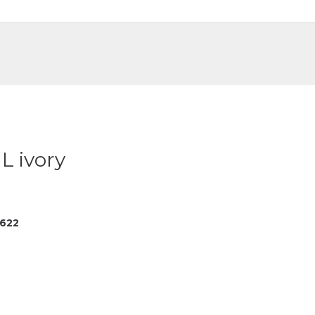
DE
FR
L ivory
622