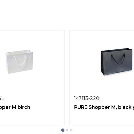
GL
147113-220
per M birch
PURE Shopper M, black