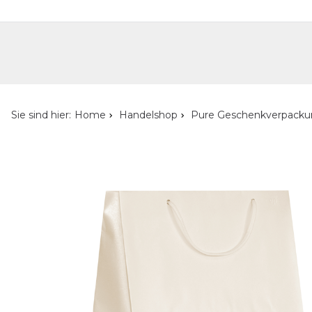
Handelshop
Privatkunden-Shop
Neuheiten
Händlersuche
Über uns
Kont
Sie sind hier:
Home
Handelshop
Pure Geschenkverpack