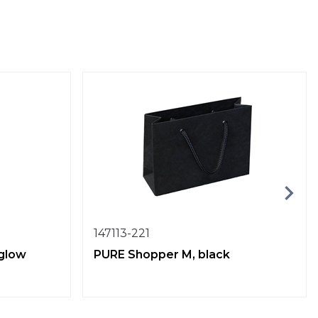
147113-221
 glow
PURE Shopper M, black