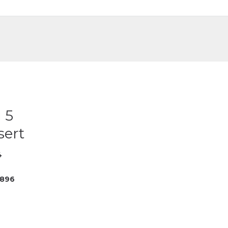
DE
FR
 5
sert
4
3896