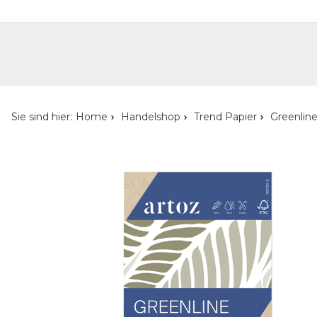
Handelshop
Privatkunden-Shop
Neuheiten
Händlersuche
Über uns
Kont
Sie sind hier:
Home
Handelshop
Trend Papier
Greenlin