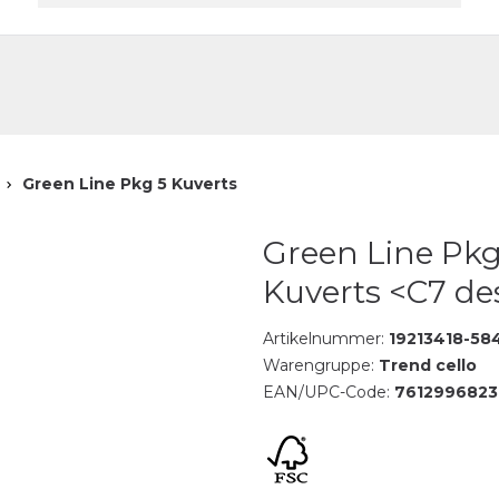
akt
e
Green Line Pkg 5 Kuverts
Green Line Pkg
Kuverts <C7 de
Artikelnummer:
19213418-58
Warengruppe:
Trend cello
EAN/UPC-Code:
761299682