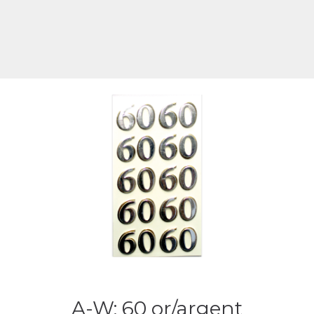
A-W: 60 or/argent