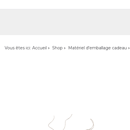
Shop
Shop pour les particuliers
Nouveautés
Localisateur de magasin
L'ent
Vous êtes ici:
Accueil
Shop
Matériel d'emballage cadeau