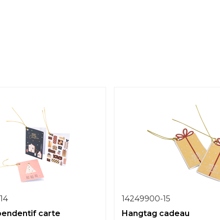
14
14249900-15
endentif carte
Hangtag cadeau