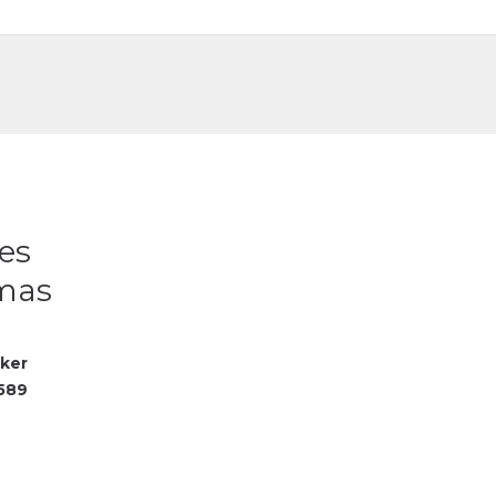
DE
FR
tes
xmas
cker
589