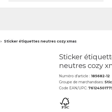
reprise
Contact
Sticker étiquettes neutres cozy xmas
Sticker étiquet
neutres cozy 
Numéro d'article :
185682-12
Groupe de marchandises:
Sti
Code EAN/UPC:
7612450177