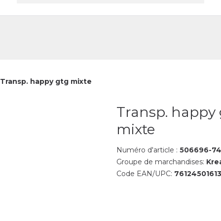
reprise
Contact
Transp. happy gtg mixte
Transp. happy 
mixte
Numéro d'article :
506696-7
Groupe de marchandises:
Kre
Code EAN/UPC:
7612450161