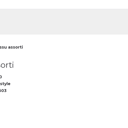
DE
FR
ssu assorti
orti
0
style
503