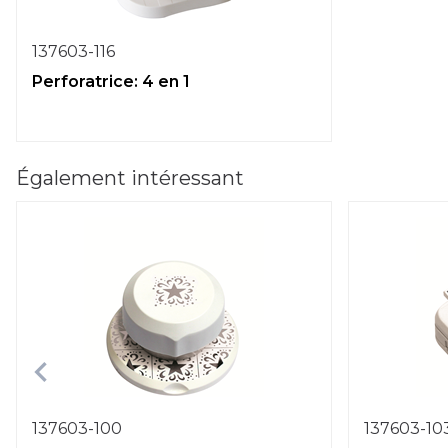
137603-116
Perforatrice: 4 en 1
Également intéressant
137603-100
137603-10