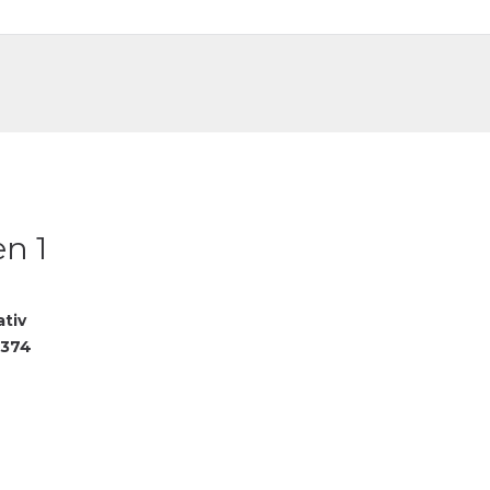
DE
FR
en 1
ativ
8374