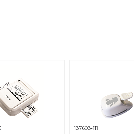
3
137603-111