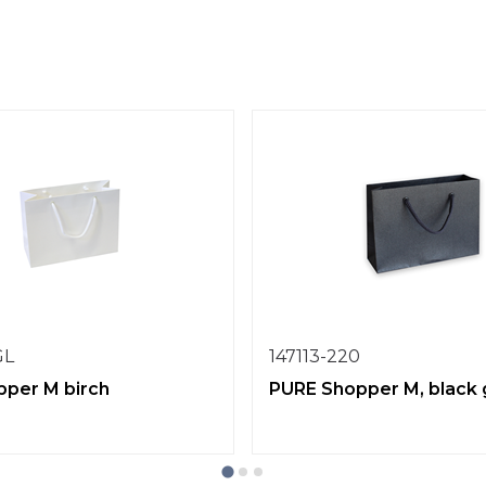
GL
147113-220
per M birch
PURE Shopper M, black