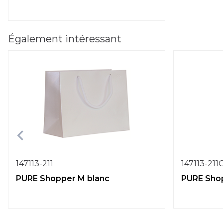
Également intéressant
147113-211
147113-211
PURE Shopper M blanc
PURE Shop