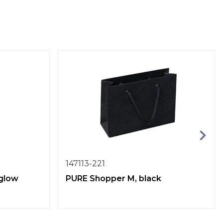
147113-221
 glow
PURE Shopper M, black