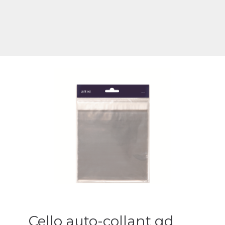
Cello auto-collant qd