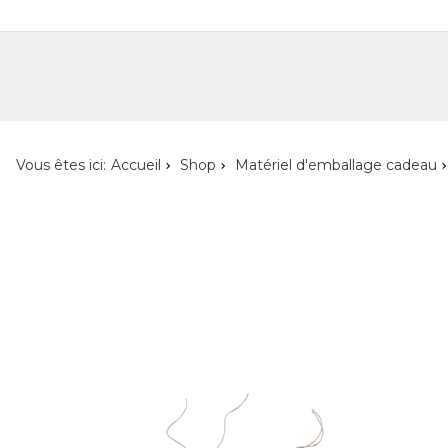
Shop
Shop pour les particuliers
Nouveautés
Localisateur de magasin
L'ent
Vous êtes ici:
Accueil
Shop
Matériel d'emballage cadeau