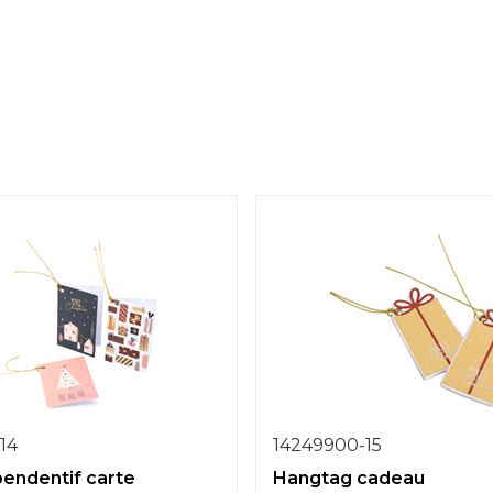
14
14249900-15
endentif carte
Hangtag cadeau