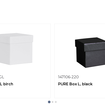
1GL
147106-220
L birch
PURE Box L, black