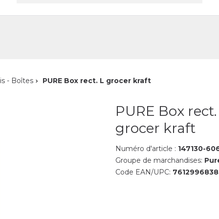
reprise
Contact
is - Boîtes
PURE Box rect. L grocer kraft
PURE Box rect.
grocer kraft
Numéro d'article :
147130-60
Groupe de marchandises:
Pur
Code EAN/UPC:
7612996838