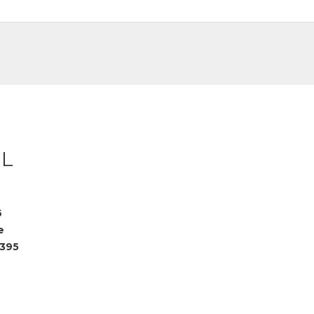
DE
FR
 L
6
e
395