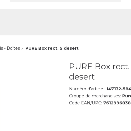
reprise
Contact
is - Boîtes
PURE Box rect. S desert
PURE Box rect.
desert
Numéro d'article :
147132-58
Groupe de marchandises:
Pur
Code EAN/UPC:
7612996838