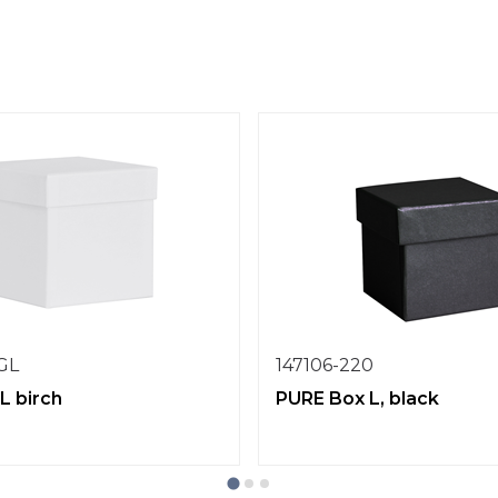
1GL
147106-220
L birch
PURE Box L, black