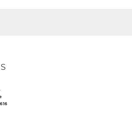
DE
FR
 S
4
e
616