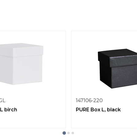
1GL
147106-220
L birch
PURE Box L, black