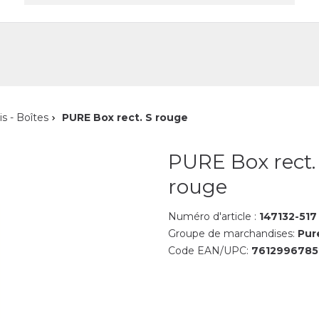
reprise
Contact
is - Boîtes
PURE Box rect. S rouge
PURE Box rect.
rouge
Numéro d'article :
147132-517
Groupe de marchandises:
Pur
Code EAN/UPC:
7612996785