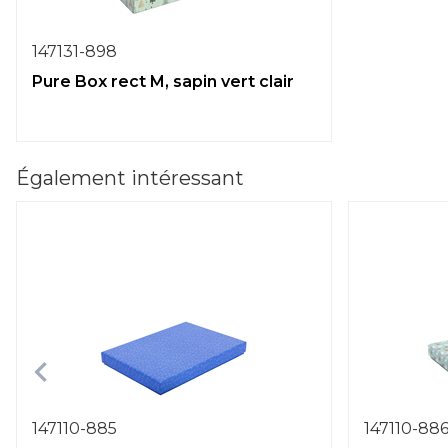
147131-898
Pure Box rect M, sapin vert clair
Également intéressant
147110-885
147110-88