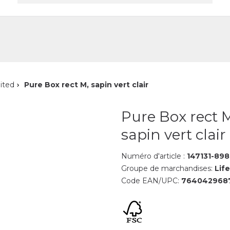
reprise
Contact
ited
Pure Box rect M, sapin vert clair
Pure Box rect 
sapin vert clair
Numéro d'article :
147131-898
Groupe de marchandises:
Life
Code EAN/UPC:
764042968