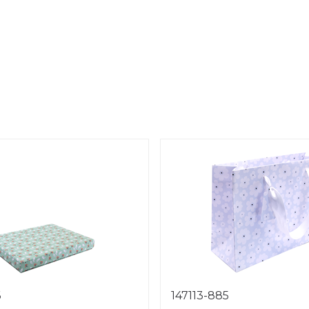
6
147113-885