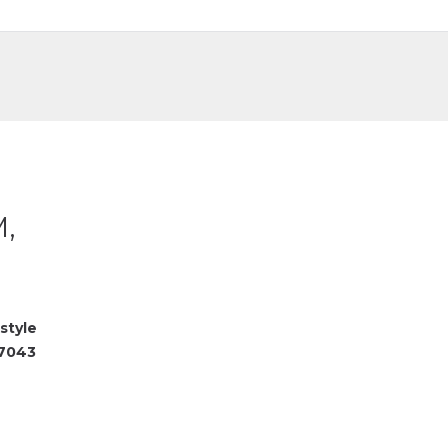
DE
FR
M,
style
7043