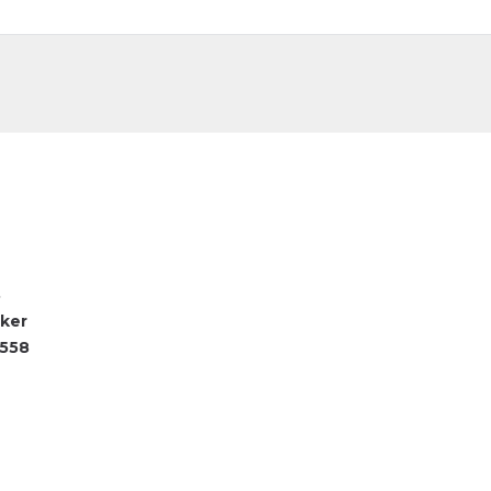
DE
FR
8
cker
558