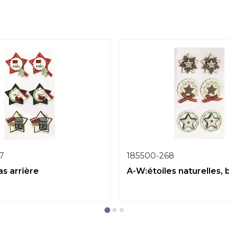
7
185500-268
as arrière
A-W:étoiles naturelles, 