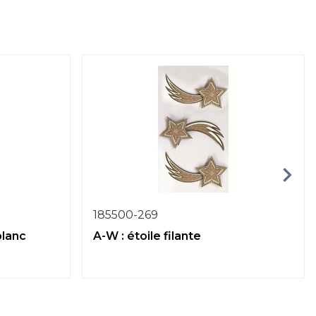
185500-269
blanc
A-W : étoile filante