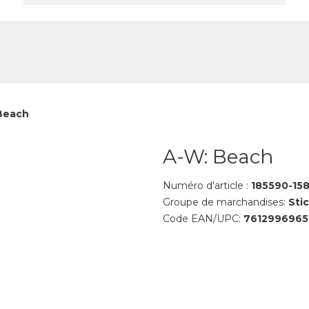
reprise
Contact
Beach
A-W: Beach
Numéro d'article :
185590-15
Groupe de marchandises:
Sti
Code EAN/UPC:
7612996965