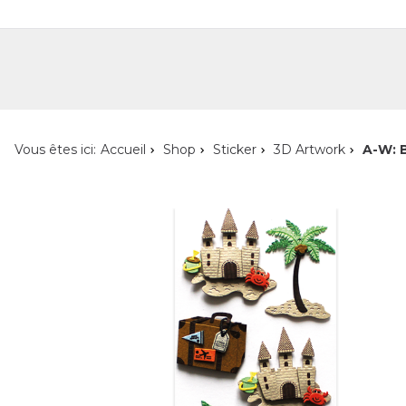
Shop
Shop pour les particuliers
Nouveautés
Localisateur de magasin
L'ent
Vous êtes ici:
Accueil
Shop
Sticker
3D Artwork
A-W: 