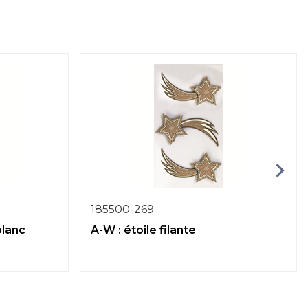
185500-269
blanc
A-W : étoile filante