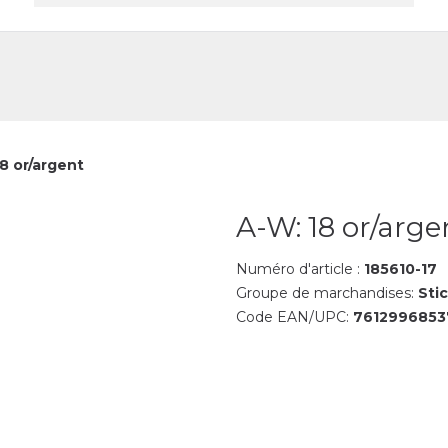
reprise
Contact
8 or/argent
A-W: 18 or/arge
Numéro d'article :
185610-17
Groupe de marchandises:
Sti
Code EAN/UPC:
7612996853