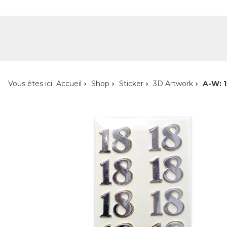
Shop
Shop pour les particuliers
Nouveautés
Localisateur de magasin
L'ent
Vous êtes ici:
Accueil
Shop
Sticker
3D Artwork
A-W: 1