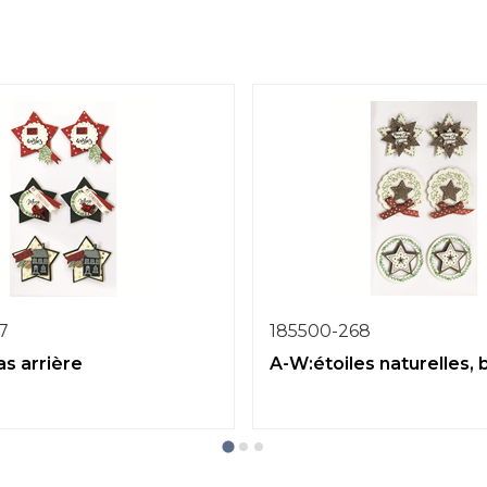
7
185500-268
as arrière
A-W:étoiles naturelles, 