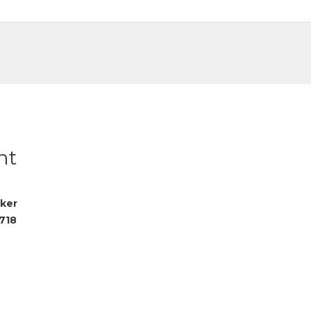
DE
FR
nt
cker
718