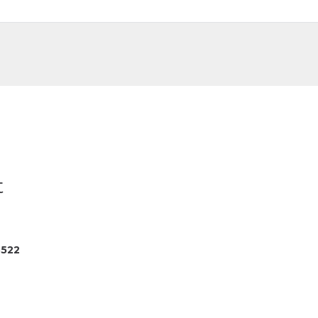
DE
FR
t
522