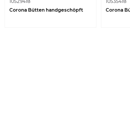
10529418
10535418
Corona Bütten handgeschöpft
Corona B