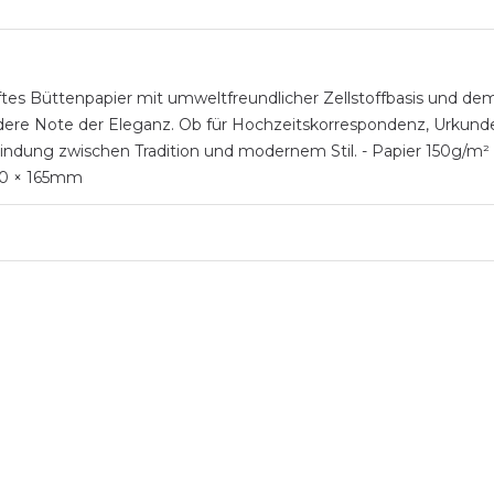
es Büttenpapier mit umweltfreundlicher Zellstoffbasis und de
dere Note der Eleganz. Ob für Hochzeitskorrespondenz, Urkunden,
bindung zwischen Tradition und modernem Stil. - Papier 150g/m² 
230 × 165mm