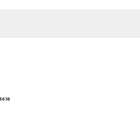
DE
FR
3618