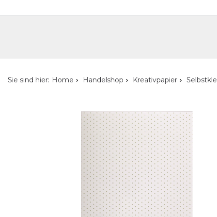
Handelshop
Privatkunden-Shop
Neuheiten
Händlersuche
Über uns
Kont
Sie sind hier:
Home
Handelshop
Kreativpapier
Selbstkl