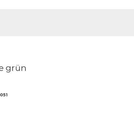
DE
FR
te grün
051