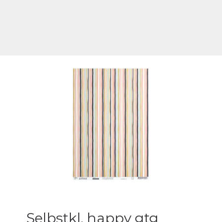
Selbstkl. happy gtg