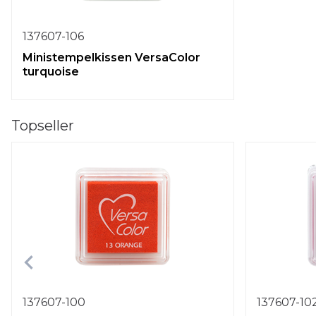
137607-106
Ministempelkissen VersaColor
turquoise
Topseller
137607-100
137607-10