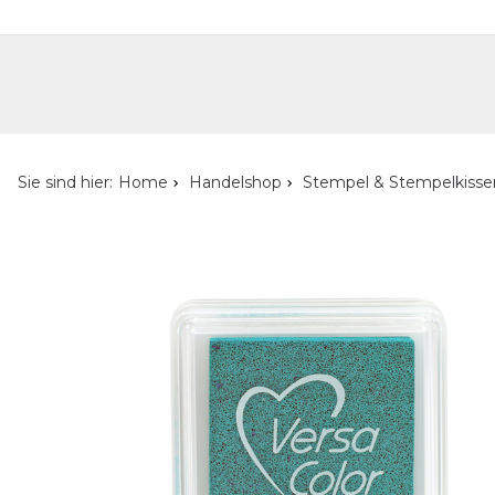
Handelshop
Privatkunden-Shop
Neuheiten
Händlersuche
Über uns
Kont
Sie sind hier:
Home
Handelshop
Stempel & Stempelkisse