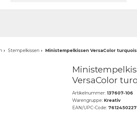
akt
n
Stempelkissen
Ministempelkissen VersaColor turquoi
Ministempelki
VersaColor tur
Artikelnummer:
137607-106
Warengruppe:
Kreativ
EAN/UPC-Code:
7612450227