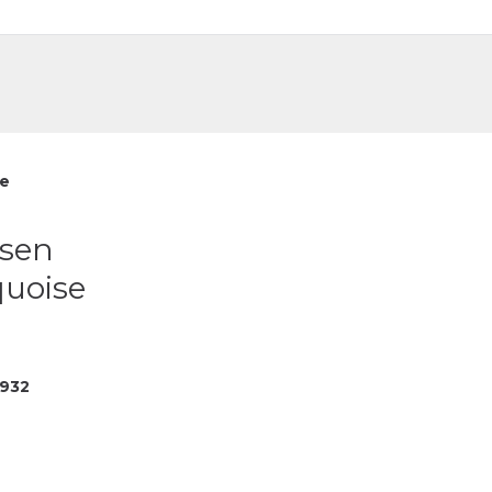
DE
FR
se
ssen
quoise
932