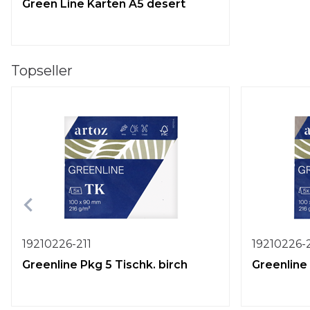
Green Line Karten A5 desert
Topseller
19210226-211
19210226-
Greenline Pkg 5 Tischk. birch
Greenline