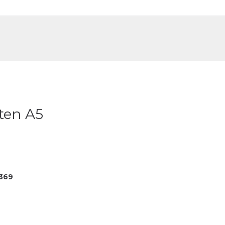
DE
FR
ten A5
369