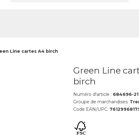
reprise
Contact
een Line cartes A4 birch
Green Line car
birch
Numéro d'article :
684696-21
Groupe de marchandises:
Tre
Code EAN/UPC:
7612996817