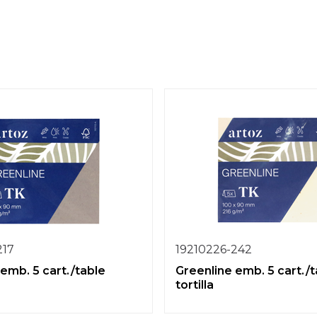
217
19210226-242
emb. 5 cart./table
Greenline emb. 5 cart./t
tortilla