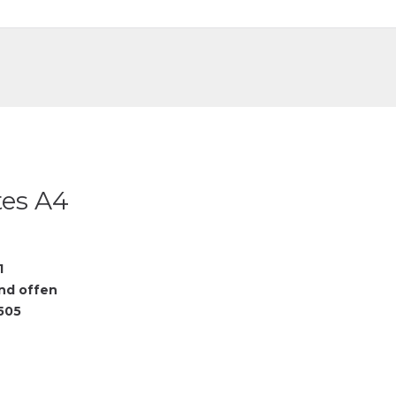
DE
FR
tes A4
1
nd offen
505