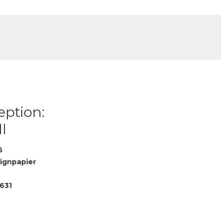
DE
FR
eption:
l
5
ignpapier
631