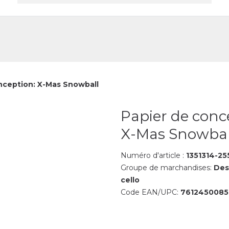
reprise
Contact
nception: X-Mas Snowball
Papier de conc
X-Mas Snowbal
Numéro d'article :
1351314-25
Groupe de marchandises:
Des
cello
Code EAN/UPC:
7612450085